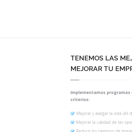
TENEMOS LAS ME
MEJORAR TU EMP
Implementamos programas qu
criterios:
Mejorar y alargar la vida útil
Mejorar la calidad de las op
Reducir los tiempos de limpi