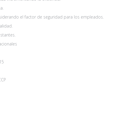
a.
derando el factor de seguridad para los empleados.
alidad.
stantes.
acionales
15
CCP