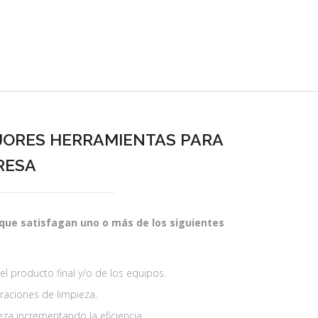
JORES HERRAMIENTAS PARA
RESA
e satisfagan uno o más de los siguientes
 del producto final y/o de los equipos.
eraciones de limpieza.
eza incrementando la eficiencia.